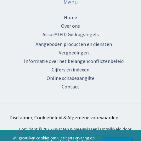
Menu
Home
Over ons
AssurMIFID Gedragsregels
Aangeboden producten en diensten
Vergoedingen
Informatie over het belangenconflictenbeleid
Cijfers en indexen
Online schadeaangifte
Contact
Disclaimer, Cookiebeleid & Algemene voorwaarden
Copyright © 2026 Kwanten & Meeuwissen | Ontwikkeld door
Webassur
Wij gebruiken cookies om u de beste ervaring op