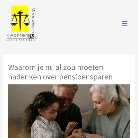
Spring
naar
de
inhoud
Waarom je nu al zou moeten
nadenken over pensioensparen