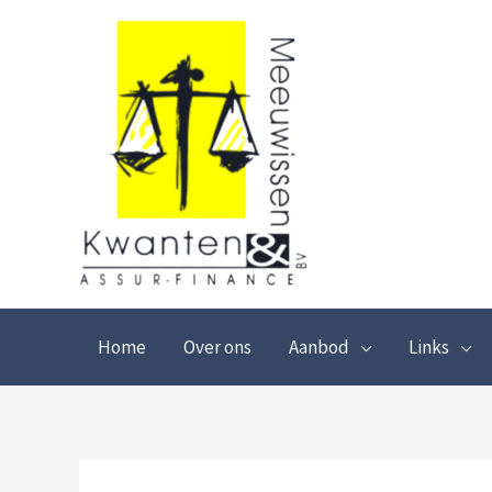
Spring
naar
de
inhoud
Home
Over ons
Aanbod
Links