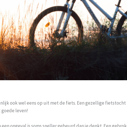
jnlijk ook wel eens op uit met de fiets. Een gezellige fietstoch
t goede leven!
en een ongeval is soms sneller gebeurd dan je denkt. Een gebrok