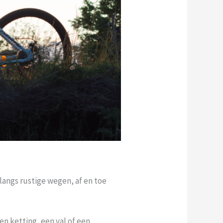
t langs rustige wegen, af en toe
en ketting, een val of een