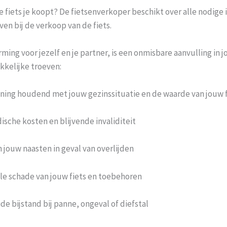
 fiets je koopt? De fietsenverkoper beschikt over alle nodige i
en bij de verkoop van de fiets.
ng voor jezelf en je partner, is een onmisbare aanvulling in j
kkelijke troeven:
ning houdend met jouw gezinssituatie en de waarde van jouw f
sche kosten en blijvende invaliditeit
 jouw naasten in geval van overlijden
le schade van jouw fiets en toebehoren
de bijstand bij panne, ongeval of diefstal