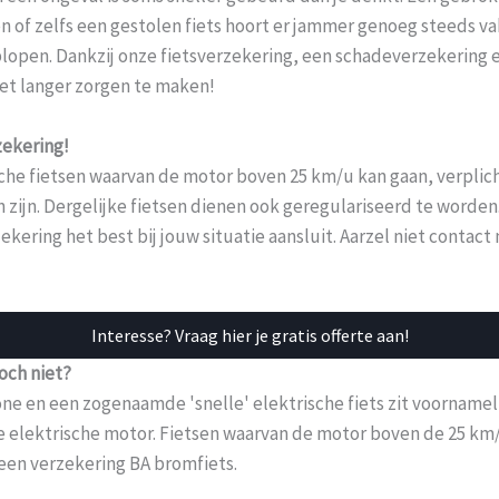
en of zelfs een gestolen fiets hoort er jammer genoeg steeds va
plopen. Dankzij onze fietsverzekering, een schadeverzekering 
niet langer zorgen te maken!
zekering!
che fietsen waarvan de motor boven 25 km/u kan gaan, verpli
 zijn. Dergelijke fietsen dienen ook geregulariseerd te worden
ekering het best bij jouw situatie aansluit. Aarzel niet contac
Interesse? Vraag hier je gratis offerte aan!
toch niet?
 en een zogenaamde 'snelle' elektrische fiets zit voornamelij
 elektrische motor. Fietsen waarvan de motor boven de 25 km/u
en verzekering BA bromfiets.